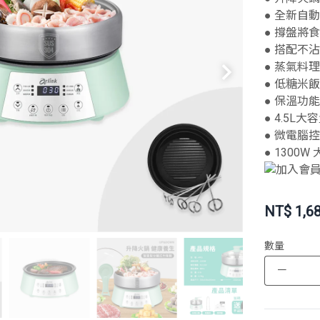
● 全新自
● 撐盤將
● 搭配不
● 蒸氣料
● 低糖米
● 保溫功
● 4.5L
● 微電腦
● 1300
NT$
1,6
數量
－