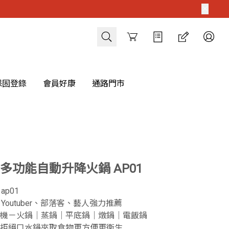
Cart
保固登錄
會員好康
通路門市
 多功能自動升降火鍋 AP01
p01
Youtuber、部落客、藝人強力推薦
多機－火鍋｜蒸鍋｜平底鍋｜燉鍋｜電飯鍋
鍋拒絕口水鍋夾取食物更方便更衛生