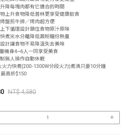
動升降每塊肉都有它適合的時間
食物上升食物降低普林更享受健康飲食
沾烤盤煎牛排／烤肉超方便
理上下循環設計鎖住食物原汁原味
飯快煮米水分離降低澱粉糖份熱量
能設計讓食物不易降溫失去美味
大容量機身4~6人一同享受美食
控制無人操作自動休眠
W 大火力快煮(200-1300W分段火力)煮沸只要10分鐘
80
NT$ 4,580
＋