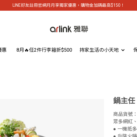
LINE好友註冊官網月月享獨家優惠，購物金加碼最高$150！
優惠
8月🔥任2件行李箱折$500
持家生活の小天地
鍋主任
商品貨號：a
眾多網紅、
● 一機抵
● 升降火