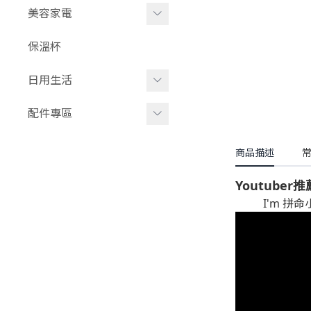
風扇
蔬果肉類淨化機
美容家電
除味淨化機
吹風機
保溫杯
電動牙刷⧸牙刷消毒
造型梳
日用生活
電動清潔機
浴室收納
配件專區
廚房小物
旅遊配件
商品描述
生活收納
所有氣炸配件
Youtuber推
收納包⧸旅行包
其他家電配件
I'm 拼命小
通勤包⧸外出包