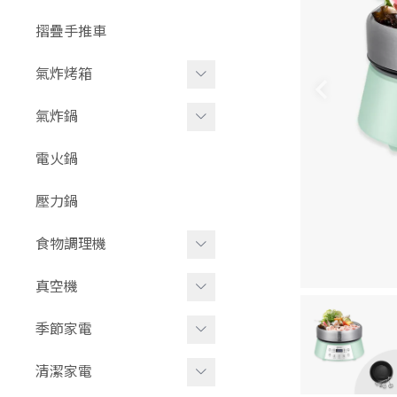
摺疊手推車
氣炸烤箱
蒸氣氣炸烤箱
氣炸鍋
氣炸烤箱配件
蒸氣氣炸鍋
電火鍋
電子式氣炸鍋
壓力鍋
翻炒式氣炸鍋
食物調理機
機械式氣炸鍋
多功能電動調理機
真空機
氣炸鍋配件
食物調理機配件
免插電食物真空機
季節家電
真空盒
水冷霧化器
清潔家電
真空袋