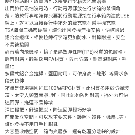
時也是站腳，放置時可以避免行李箱與地面磨擦
出門旅行最怕沒電時，行動電源卻放在行李箱的某個角
落，這款行李箱讓你只要將行動電源接在行李箱內建的USB
線上，就可以直接從行李箱外的雙充電孔幫手機充電
TSA海關三碼密碼鎖，讓你出國登機無損安檢，快速通過
鋁合金邊框，相較拉鍊行李箱更加防水、耐摔耐撞、安全
不易被撬開
靜音萬向飛機輪，輪子是熱塑彈性體(TPE)材質的包膠輪，
靜音耐磨。輪軸採用PA材質，防水防鏽，耐高溫耐磨，輕
量化
多段式鋁合金拉桿，堅固耐用，可依身高、地形…等需求多
段式拉伸
箱體是使用德國拜耳100%純PC材質，此材質多用於防彈玻
璃、太空人頭盔面罩...等，因此能夠防刮耐磨，遇外力可快
速回彈，拖運不易摔壞
彈性提把，舒適握感，降速回彈輕巧好拿
前開獨立空間，可以放重要文件、護照、證件、機票…等，
讓你登機不用再手忙腳亂
大容量收納空間，箱內夾層多，還有乾溼分離袋的設計，