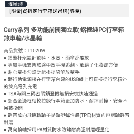
活動贈品
[限量]買指定行李箱送吊牌(隨機)
Carry系列 多功能前開獨立款 鋁框純PC行李箱
煞車輪/水晶輪
商品貨號：
L1020W
● 摺疊杯架設計飲料、水壺、雨傘都能放
● 專屬手機支架旅途中放手機追劇、放鏡子化妝都方便
● 貼心雙掛勾設計能掛提袋解放雙手
● 將行動電源接在行李箱內建的USB線上可直接從行李箱外
的雙充電孔充電
● TSA海關三碼密碼鎖登機無損安檢快速通過
● 鋁合金邊框相較拉鍊行李箱更加防水、耐摔耐撞、安全不
易被撬開
● 靜音萬向飛機輪輪子是熱塑彈性體(TPE)材質的包膠輪靜音
耐磨
● 萬向輪軸採用PA材質防水防鏽耐高溫耐磨輕量化