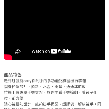
產品特色
走到哪就能carry你到哪的多功能鋁框登機行李箱
摺疊杯架設計，飲料、水壺、雨傘，通通都能放
拉桿上有專屬手機支架，旅途中看手機追劇、看鏡子化
妝，都方便
貼心雙掛勾設計，能夠掛手提袋、塑膠袋，解放雙手。同