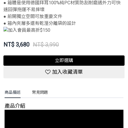
● 箱體是使用德國拜耳100%純PC材質防刮耐磨遇外力可快
速回彈拖運不易摔壞
● 前開獨立空間可放重要文件
● 箱內夾層多還有乾溼分離袋的設計
NT$
3,680
NT$ 3,990
立即選購
加入收藏清單
商品描述
常見問題
產品介紹