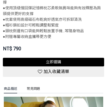
撐
●使用頂級慢回彈記憶棉枕芯柔軟無異味能夠有效釋壓為肩
頸提供更好的支撐
●枕套使用高級磁石布乾爽好透氣亦可拆卸清洗
●帽衫鎖扣設計可輕鬆調整鬆緊度
●頸枕側邊有口袋能夠輕鬆放置手機...等隨身物品
●附贈專屬收納盒攜帶更方便
NT$
790
立即選購
加入收藏清單
商品描述
常見問題